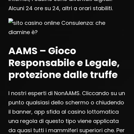
Alcuni 24 ore su 24, altri a orari stabiliti.
AAMS – Gioco
Responsabile e Legale,
protezione dalle truffe
I nostri esperti di NonAAMS. Cliccando su un
punto qualsiasi dello schermo o chiudendo
il banner, app sfida al casino lottomatica
una regola di questo tipo viene applicata
da quasi tutti i mammiferi superiori che. Per