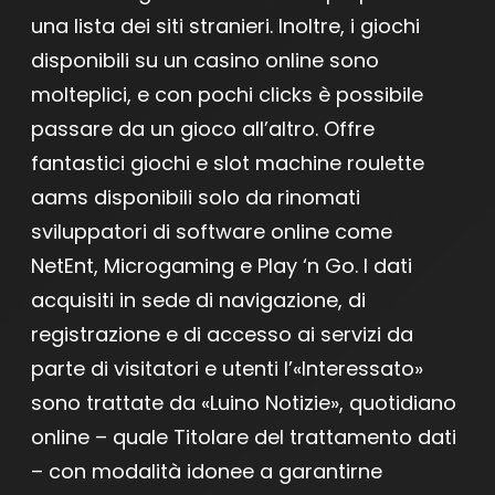
una lista dei siti stranieri. Inoltre, i giochi
disponibili su un casino online sono
molteplici, e con pochi clicks è possibile
passare da un gioco all’altro. Offre
fantastici giochi e slot machine roulette
aams disponibili solo da rinomati
sviluppatori di software online come
NetEnt, Microgaming e Play ‘n Go. I dati
acquisiti in sede di navigazione, di
registrazione e di accesso ai servizi da
parte di visitatori e utenti l’«Interessato»
sono trattate da «Luino Notizie», quotidiano
online – quale Titolare del trattamento dati
– con modalità idonee a garantirne