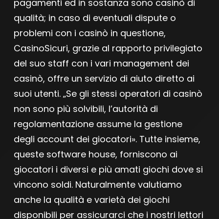
pagamenti ed in sostanza sono casinò di
qualità; in caso di eventuali dispute o
problemi con i casinò in questione,
CasinoSicuri, grazie al rapporto privilegiato
del suo staff con i vari management dei
casinò, offre un servizio di aiuto diretto ai
suoi utenti. „Se gli stessi operatori di casinò
non sono più solvibili, l’autorità di
regolamentazione assume la gestione
degli account dei giocatori». Tutte insieme,
queste software house, forniscono ai
giocatori i diversi e più amati giochi dove si
vincono soldi. Naturalmente valutiamo
anche la qualità e varietà dei giochi
disponibili per assicurarci che i nostri lettori