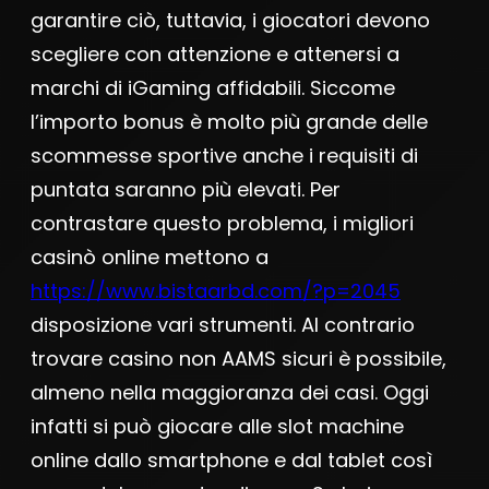
garantire ciò, tuttavia, i giocatori devono
scegliere con attenzione e attenersi a
marchi di iGaming affidabili. Siccome
l’importo bonus è molto più grande delle
scommesse sportive anche i requisiti di
puntata saranno più elevati. Per
contrastare questo problema, i migliori
casinò online mettono a
https://www.bistaarbd.com/?p=2045
disposizione vari strumenti. Al contrario
trovare casino non AAMS sicuri è possibile,
almeno nella maggioranza dei casi. Oggi
infatti si può giocare alle slot machine
online dallo smartphone e dal tablet così