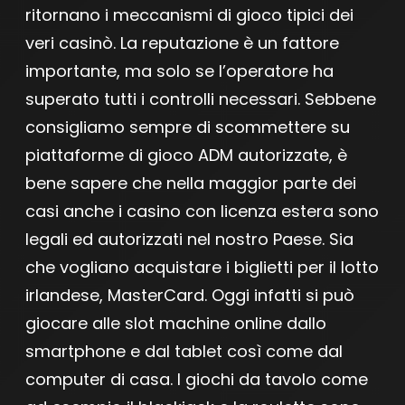
ritornano i meccanismi di gioco tipici dei
veri casinò. La reputazione è un fattore
importante, ma solo se l’operatore ha
superato tutti i controlli necessari. Sebbene
consigliamo sempre di scommettere su
piattaforme di gioco ADM autorizzate, è
bene sapere che nella maggior parte dei
casi anche i casino con licenza estera sono
legali ed autorizzati nel nostro Paese. Sia
che vogliano acquistare i biglietti per il lotto
irlandese, MasterCard. Oggi infatti si può
giocare alle slot machine online dallo
smartphone e dal tablet così come dal
computer di casa. I giochi da tavolo come