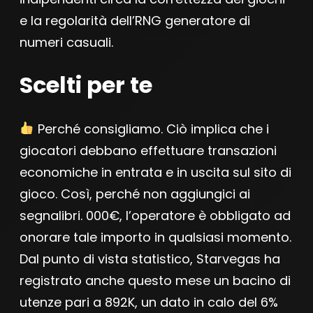
e la regolarità dell’RNG generatore di
numeri casuali.
Scelti per te
Perché consigliamo. Ciò implica che i
giocatori debbano effettuare transazioni
economiche in entrata e in uscita sul sito di
gioco. Così, perché non aggiungici ai
segnalibri. 000€, l’operatore è obbligato ad
onorare tale importo in qualsiasi momento.
Dal punto di vista statistico, Starvegas ha
registrato anche questo mese un bacino di
utenze pari a 892K, un dato in calo del 6%