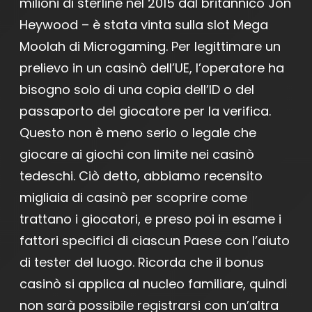
milioni di sterline nel 2015 dal britannico Jon
Heywood – è stata vinta sulla slot Mega
Moolah di Microgaming. Per legittimare un
prelievo in un casinò dell’UE, l’operatore ha
bisogno solo di una copia dell’ID o del
passaporto del giocatore per la verifica.
Questo non è meno serio o legale che
giocare ai giochi con limite nei casinò
tedeschi. Ciò detto, abbiamo recensito
migliaia di casinò per scoprire come
trattano i giocatori, e preso poi in esame i
fattori specifici di ciascun Paese con l’aiuto
di tester del luogo. Ricorda che il bonus
casinò si applica al nucleo familiare, quindi
non sarà possibile registrarsi con un’altra