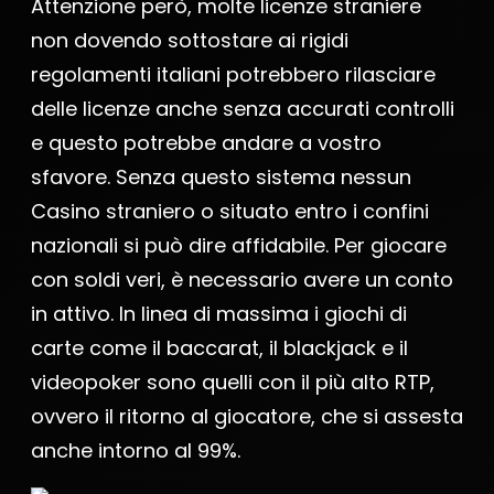
Attenzione però, molte licenze straniere
non dovendo sottostare ai rigidi
regolamenti italiani potrebbero rilasciare
delle licenze anche senza accurati controlli
e questo potrebbe andare a vostro
sfavore. Senza questo sistema nessun
Casino straniero o situato entro i confini
nazionali si può dire affidabile. Per giocare
con soldi veri, è necessario avere un conto
in attivo. In linea di massima i giochi di
carte come il baccarat, il blackjack e il
videopoker sono quelli con il più alto RTP,
ovvero il ritorno al giocatore, che si assesta
anche intorno al 99%.