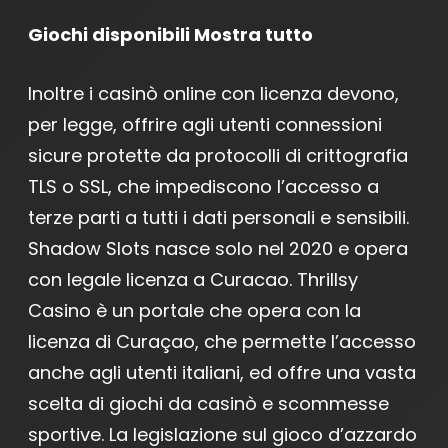
Giochi disponibili Mostra tutto
Inoltre i casinò online con licenza devono,
per legge, offrire agli utenti connessioni
sicure protette da protocolli di crittografia
TLS o SSL, che impediscono l’accesso a
terze parti a tutti i dati personali e sensibili.
Shadow Slots nasce solo nel 2020 e opera
con legale licenza a Curacao. Thrillsy
Casino è un portale che opera con la
licenza di Curaçao, che permette l’accesso
anche agli utenti italiani, ed offre una vasta
scelta di giochi da casinò e scommesse
sportive. La legislazione sul gioco d’azzardo