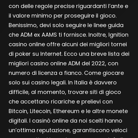
con delle regole precise riguardanti l’ante e
il valore minimo per proseguire il gioco.
Benissimo, devi solo seguire le linee guida
che ADM ex AAMS ti fornisce. Inoltre, Ignition
casino online offre alcuni dei migliori tornei
di poker su Internet. Ecco una breve lista dei
migliori casino online ADM del 2022, con
numero di licenza a fianco. Come giocare
solo sui casino legali. In Italia è davvero
difficile, al momento, trovare siti di gioco
che accettano ricariche e prelievi con
Bitcoin, Litecoin, Ethereum e le altre monete
digitali. I casinò online da noi scelti hanno
un’ottima reputazione, garantiscono veloci