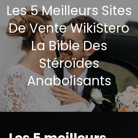
Les 5 Meilleurs Sites
De Vente WikiStero
La Bible Des
Stéroïdes
Anabolisants