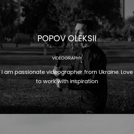
Перейти
к
содержимому
POPOV OLEKSII
VIDEOGRAPHY
I am passionate videographer from Ukraine. Love
to work with inspiration