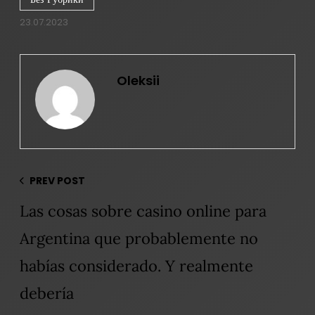
23.07.2023
Oleksii
PREV POST
Las cosas sobre casino online para
Argentina que probablemente no
habías considerado. Y realmente
debería