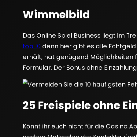
Wimmelbild
Das Online Spiel Business liegt im Tr
top 10
denn hier gibt es alle Echtgeld
erhält, hat genügend Möglichkeiten f
Formular. Der Bonus ohne Einzahlung 
25 Freispiele ohne E
Könnt ihr euch nicht für die Casino 