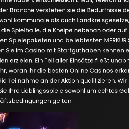
 haben, einschließlich E Mail, Telefon und 
er Branche verstehen sie die Bedürfnisse de
sowohl kommunale als auch Landkreisgesetze,
n die Spielhalle, die Kneipe nebenan oder auf
ten Spielepaketen und beliebtesten MERKUR S
 Sie im Casino mit Startguthaben kennenler
erzielen. Ein Teil aller Einsätze fließt una
hr, woran ihr die besten Online Casinos erken
ie Teilnahme an der Aktion qualifizieren. Wir
ie Ihre Lieblingsspiele sowohl um echtes Ge
häftsbedingungen gelten.