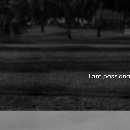
Перейти
к
содержимому
I am passionat