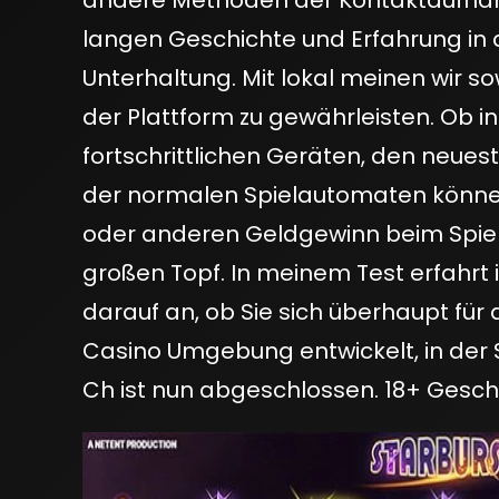
andere Methoden der Kontaktaufnahme
langen Geschichte und Erfahrung in d
Unterhaltung. Mit lokal meinen wir 
der Plattform zu gewährleisten. Ob i
fortschrittlichen Geräten, den neues
der normalen Spielautomaten können
oder anderen Geldgewinn beim Spielen 
großen Topf. In meinem Test erfahrt i
darauf an, ob Sie sich überhaupt für d
Casino Umgebung entwickelt, in der S
Ch ist nun abgeschlossen. 18+ Gesc