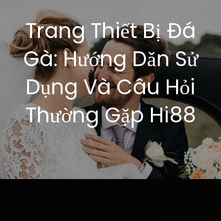
Trang Thiết Bị Đá
Gà: Hướng Dǎn Sử
Dụng Và Câu Hỏi
Thường Gặp Hi88