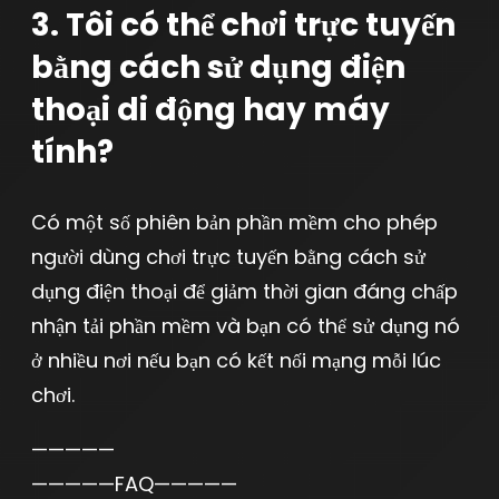
3. Tôi có thể chơi trực tuyến
bằng cách sử dụng điện
thoại di động hay máy
tính?
Có một số phiên bản phần mềm cho phép
người dùng chơi trực tuyến bằng cách sử
dụng điện thoại để giảm thời gian đáng chấp
nhận tải phần mềm và bạn có thể sử dụng nó
ở nhiều nơi nếu bạn có kết nối mạng mỗi lúc
chơi.
—————
—————FAQ—————