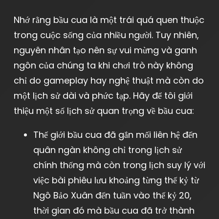
Nhớ rằng bầu cua là một trái quá quen thuộc
trong cuộc sống của nhiều người. Tuy nhiên,
nguyên nhân tạo nên sự vui mừng và ganh
ngôn của chúng ta khi chơi trò này không
chỉ do gameplay hay nghệ thuật mà còn do
một lịch sử dài và phức tạp. Hãy để tôi giới
thiệu một số lịch sử quan trọng về bầu cua:
Thế giới bầu cua đã gắn mối liên hệ đến
quân ngàn không chỉ trong lịch sử
chính thống mà còn trong lịch suy lý với
việc bài phiêu lưu khoảng từng thế kỷ từ
Ngô Bảo Xuân đến tuần vào thế kỷ 20,
thời gian đó mà bầu cua đã trở thành